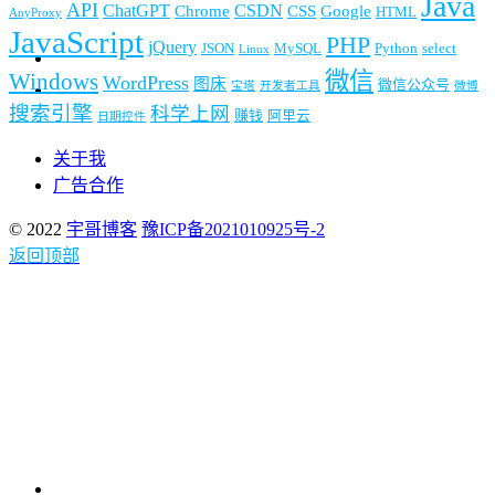
Java
API
ChatGPT
CSDN
Chrome
CSS
Google
HTML
AnyProxy
JavaScript
PHP
jQuery
JSON
MySQL
Python
select
Linux
微信
Windows
WordPress
图床
微信公众号
宝塔
开发者工具
微博
搜索引擎
科学上网
赚钱
阿里云
日期控件
关于我
广告合作
© 2022
宇哥博客
豫ICP备2021010925号-2
返回顶部