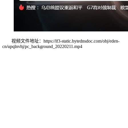
视频文件地址：https://lf3-static.bytednsdoc.com/obj/eden-
cn/upqlnvhj/pc_background_20220211.mp4