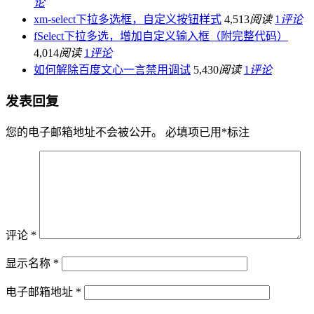
论
xm-select下拉多选框，自定义按钮样式
4,513
阅读
1
评论
fSelect下拉多选，增加自定义输入框（附完整代码）
4,014
阅读
1
评论
如何解除百度文心一言禁用调试
5,430
阅读
1
评论
发表回复
您的电子邮箱地址不会被公开。
必填项已用
*
标注
评论
*
显示名称
*
电子邮箱地址
*