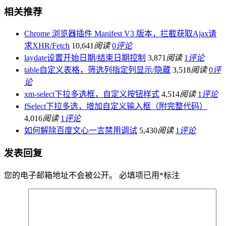
相关推荐
Chrome 浏览器插件 Manifest V3 版本，拦截获取Ajax请
求XHR/Fetch
10,641
阅读
0
评论
laydate设置开始日期/结束日期控制
3,871
阅读
1
评论
table自定义表格，筛选列指定列显示/隐藏
3,518
阅读
0
评
论
xm-select下拉多选框，自定义按钮样式
4,514
阅读
1
评论
fSelect下拉多选，增加自定义输入框（附完整代码）
4,016
阅读
1
评论
如何解除百度文心一言禁用调试
5,430
阅读
1
评论
发表回复
您的电子邮箱地址不会被公开。
必填项已用
*
标注