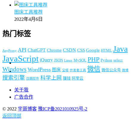
图床工具推荐
2022年4月6日
热门标签
Java
API
ChatGPT
CSDN
Chrome
CSS
Google
HTML
AnyProxy
JavaScript
PHP
jQuery
JSON
MySQL
Python
select
Linux
微信
Windows
WordPress
图床
微信公众号
宝塔
开发者工具
微博
搜索引擎
科学上网
赚钱
阿里云
日期控件
关于我
广告合作
© 2022
宇哥博客
豫ICP备2021010925号-2
返回顶部