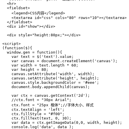
  <hr>

  <fieldset>

    <legend>CSS内容</legend>

    <textarea id="css" cols="80" rows="10"></textarea>

  </fieldset>

  <div id="show"></div>

  <div style="height:80px;"></div>

<script>

(function($){

  window.gen = function(){

    var text = $('text').value;

    var canvas = document.createElement('canvas');

    var width = text.length * 60;

    var height = 80;

    canvas.setAttribute('width', width);

    canvas.setAttribute('height', height);

    canvas.style.backgroundColor = '#eee';

    document.body.appendChild(canvas);

    var ctx = canvas.getContext('2d');

    //ctx.font = "30px Arial";

    ctx.font = "25px 楷体";//字体大小、样式

    ctx.textAlign = 'left';

    ctx.fillStyle = "#f00"; 

    ctx.fillText(text, 0, 30);

    var data = ctx.getImageData(0,0, width, height);

    console.log('data', data );
