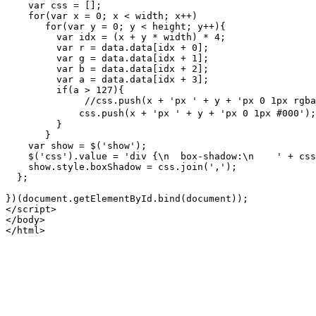
    var css = [];

    for(var x = 0; x < width; x++)

       for(var y = 0; y < height; y++){

         var idx = (x + y * width) * 4;

         var r = data.data[idx + 0];

         var g = data.data[idx + 1];

         var b = data.data[idx + 2];

         var a = data.data[idx + 3];

         if(a > 127){

              //css.push(x + 'px ' + y + 'px 0 1px rgba
             css.push(x + 'px ' + y + 'px 0 1px #00
         }

       }

    var show = $('show');

    $('css').value = 'div {\n  box-shadow:\n    ' + css
    show.style.boxShadow = css.join(',');

  };

})(document.getElementById.bind(document));

</script>

</body>

</html>