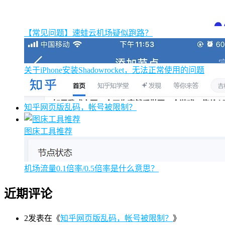
【常见问题】速蛙云机场疑似跑路？
关于iPhone安装Shadowrocket，无法正常使用的问题
知乎网页版乱码，帐号被限制？
图床工具推荐
机场流量0.1倍率/0.5倍率是什么意思？
近期评论
2
发表在《
知乎网页版乱码，帐号被限制？
》