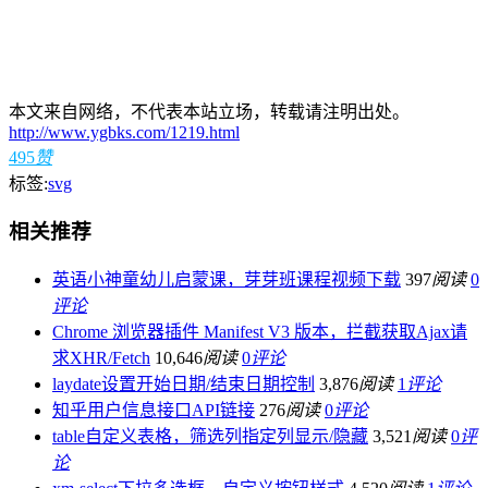
本文来自网络，不代表本站立场，转载请注明出处。
http://www.ygbks.com/1219.html
495
赞
标签:
svg
相关推荐
英语小神童幼儿启蒙课，芽芽班课程视频下载
397
阅读
0
评论
Chrome 浏览器插件 Manifest V3 版本，拦截获取Ajax请
求XHR/Fetch
10,646
阅读
0
评论
laydate设置开始日期/结束日期控制
3,876
阅读
1
评论
知乎用户信息接口API链接
276
阅读
0
评论
table自定义表格，筛选列指定列显示/隐藏
3,521
阅读
0
评
论