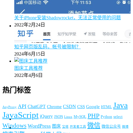
关于iPhone安装Shadowrocket，无法正常使用的问题
2022年2月24日
知乎网页版乱码，帐号被限制？
2024年6月15日
图床工具推荐
2022年4月6日
热门标签
Java
API
ChatGPT
CSDN
Chrome
CSS
Google
HTML
AnyProxy
JavaScript
PHP
jQuery
JSON
MySQL
Python
select
Linux
微信
Windows
WordPress
图床
微信公众号
宝塔
开发者工具
微博