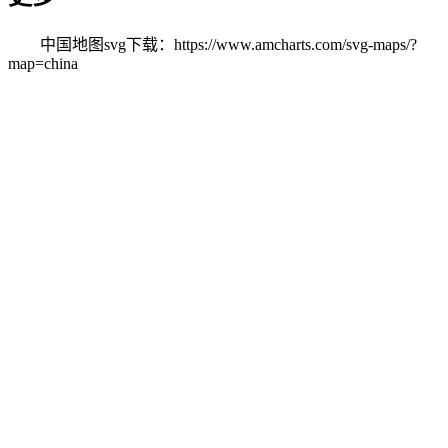
中国地图svg下载：https://www.amcharts.com/svg-maps/?
map=china