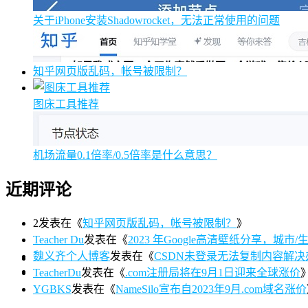
关于iPhone安装Shadowrocket，无法正常使用的问题
知乎网页版乱码，帐号被限制？
图床工具推荐
机场流量0.1倍率/0.5倍率是什么意思？
近期评论
2
发表在《
知乎网页版乱码，帐号被限制？
》
Teacher Du
发表在《
2023 年Google高清壁纸分享，城市/生活/
魏义齐个人博客
发表在《
CSDN未登录无法复制内容解决
TeacherDu
发表在《
.com注册局将在9月1日迎来全球涨价
YGBKS
发表在《
NameSilo宣布自2023年9月.com域名涨价