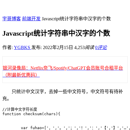
宇哥博客
前端开发
Javascript统计字符串中汉字的个数
Javascript统计字符串中汉字的个数
作者:
YGBKS
发布: 2022年2月15日
4,253
阅读
0
评论
银河录像局：Netflix奈飞/Spotify/ChatGPT会员账号合租平台
（附最新优惠码）
只统计中文汉字，去掉一些中文符号，中文符号有待补
充。
//计算中文字符长度

function checksum(chars){

	var fuhao=['，','。','；','！','：','【','】','…','？','“','”','—','·' ,'、','《' ,'》' ,'（','）' ,'￥','＠' ];//一些中文符号
