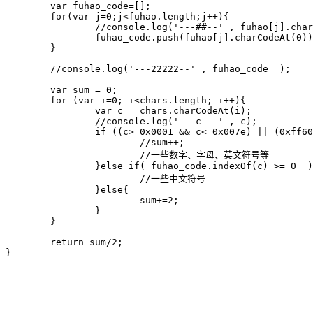
	var fuhao_code=[];

	for(var j=0;j<fuhao.length;j++){

		//console.log('---##--' , fuhao[j].charCodeAt(0)  );

		fuhao_code.push(fuhao[j].charCodeAt(0));

	}

	//console.log('---22222--' , fuhao_code  );

	var sum = 0;

	for (var i=0; i<chars.length; i++){

		var c = chars.charCodeAt(i);

		//console.log('---c---' , c);

		if ((c>=0x0001 && c<=0x007e) || (0xff60<=c && c<=0xff9f)){ 

			//sum++;

			//一些数字、字母、英文符号等

		}else if( fuhao_code.indexOf(c) >= 0  ){

			//一些中文符号

		}else{

			sum+=2;

		}

	}

	return sum/2;

}