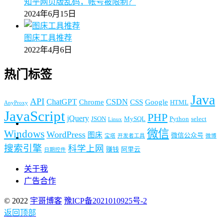
知乎网页版乱码，帐号被限制？
2024年6月15日
图床工具推荐
2022年4月6日
热门标签
Java
API
ChatGPT
CSDN
Chrome
CSS
Google
HTML
AnyProxy
JavaScript
PHP
jQuery
JSON
MySQL
Python
select
Linux
微信
Windows
WordPress
图床
微信公众号
宝塔
开发者工具
微博
搜索引擎
科学上网
赚钱
阿里云
日期控件
关于我
广告合作
© 2022
宇哥博客
豫ICP备2021010925号-2
返回顶部