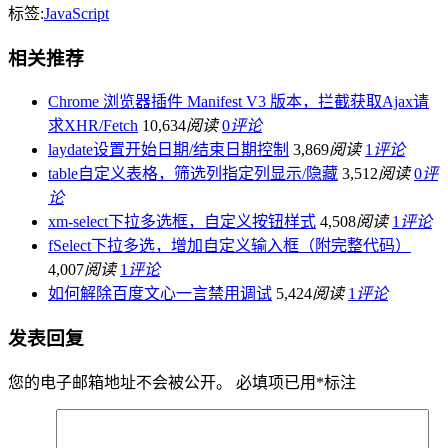
标签:
JavaScript
相关推荐
Chrome 浏览器插件 Manifest V3 版本，拦截获取Ajax请
求XHR/Fetch
10,634
阅读
0
评论
laydate设置开始日期/结束日期控制
3,869
阅读
1
评论
table自定义表格，筛选列指定列显示/隐藏
3,512
阅读
0
评
论
xm-select下拉多选框，自定义按钮样式
4,508
阅读
1
评论
fSelect下拉多选，增加自定义输入框（附完整代码）
4,007
阅读
1
评论
如何解除百度文心一言禁用调试
5,424
阅读
1
评论
发表回复
您的电子邮箱地址不会被公开。
必填项已用
*
标注