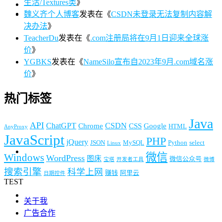
生活/Textures类
》
魏义齐个人博客
发表在《
CSDN未登录无法复制内容解
决办法
》
TeacherDu
发表在《
.com注册局将在9月1日迎来全球涨
价
》
YGBKS
发表在《
NameSilo宣布自2023年9月.com域名涨
价
》
热门标签
Java
API
ChatGPT
CSDN
Chrome
CSS
Google
HTML
AnyProxy
JavaScript
PHP
jQuery
JSON
MySQL
Python
select
Linux
微信
Windows
WordPress
图床
微信公众号
宝塔
开发者工具
微博
搜索引擎
科学上网
赚钱
阿里云
日期控件
TEST
关于我
广告合作