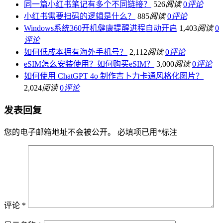
同一篇小红书笔记有多个不同链接？
526
阅读
0
评论
小红书需要扫码的逻辑是什么？
885
阅读
0
评论
Windows系统360开机健康提醒进程自动开启
1,403
阅读
0
评论
如何低成本拥有海外手机号？
2,112
阅读
0
评论
eSIM怎么安装使用？如何购买eSIM？
3,000
阅读
0
评论
如何使用 ChatGPT 4o 制作吉卜力卡通风格化图片？
2,024
阅读
0
评论
发表回复
您的电子邮箱地址不会被公开。
必填项已用
*
标注
评论
*