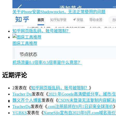
关于iPhone安装Shadowrocket，无法正常使用的问题
知乎网页版乱码，帐号被限制？
图床工具推荐
机场流量0.1倍率/0.5倍率是什么意思？
近期评论
2
发表在《
知乎网页版乱码，帐号被限制？
》
Teacher Du
发表在《
2023 年Google高清壁纸分享，城市/生活/
魏义齐个人博客
发表在《
CSDN未登录无法复制内容解决
TeacherDu
发表在《
.com注册局将在9月1日迎来全球涨价
YGBKS
发表在《
NameSilo宣布自2023年9月.com域名涨价