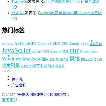
TeacherDu
发表在《
.com注册局将在9月1日迎来全球涨
价
》
YGBKS
发表在《
NameSilo宣布自2023年9月.com域名涨
价
》
热门标签
Java
API
ChatGPT
CSDN
Chrome
CSS
Google
HTML
AnyProxy
JavaScript
PHP
jQuery
JSON
MySQL
Python
select
Linux
微信
Windows
WordPress
图床
微信公众号
宝塔
开发者工具
微博
搜索引擎
科学上网
赚钱
阿里云
日期控件
TEST
关于我
广告合作
© 2022
宇哥博客
豫ICP备2021010925号-2
返回顶部