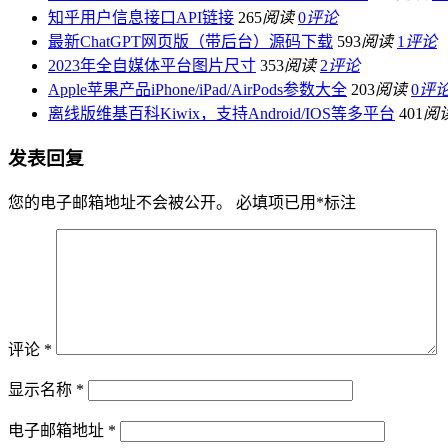
知乎用户信息接口API链接
265
阅读
0
评论
最新ChatGPT网页版（带后台）源码下载
593
阅读
1
评论
2023年全自媒体平台图片尺寸
353
阅读
2
评论
Apple苹果产品iPhone/iPad/AirPods参数大全
203
阅读
0
评
离线版维基百科Kiwix，支持Android/IOS等多平台
401
阅
发表回复
您的电子邮箱地址不会被公开。
必填项已用
*
标注
评论
*
显示名称
*
电子邮箱地址
*