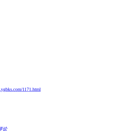
.ygbks.com/1171.html
评论