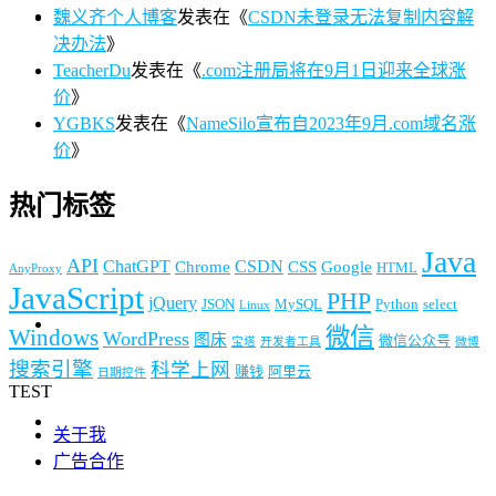
魏义齐个人博客
发表在《
CSDN未登录无法复制内容解
决办法
》
TeacherDu
发表在《
.com注册局将在9月1日迎来全球涨
价
》
YGBKS
发表在《
NameSilo宣布自2023年9月.com域名涨
价
》
热门标签
Java
API
ChatGPT
CSDN
Chrome
CSS
Google
HTML
AnyProxy
JavaScript
PHP
jQuery
JSON
MySQL
Python
select
Linux
微信
Windows
WordPress
图床
微信公众号
宝塔
开发者工具
微博
搜索引擎
科学上网
赚钱
阿里云
日期控件
TEST
关于我
广告合作