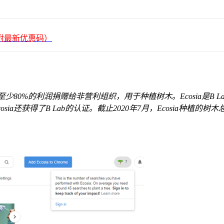
平台（附最新优惠码）
至少80%的利润捐赠给非营利组织，用于种植树木。Ecosia是
a还获得了B Lab的认证。截止2020年7月，Ecosia种植