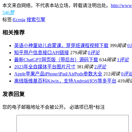
本文来自网络，不代表本站立场，转载请注明出处。
http://www
546
赞
标签:
Ecosia
搜索引擎
相关推荐
英语小神童幼儿启蒙课，芽芽班课程视频下载
399
阅读
0
知乎用户信息接口API链接
279
阅读
0
评论
最新ChatGPT网页版（带后台）源码下载
634
阅读
1
评论
2023年全自媒体平台图片尺寸
381
阅读
2
评论
Apple苹果产品iPhone/iPad/AirPods参数大全
212
阅读
0
评
离线版维基百科Kiwix，支持Android/IOS等多平台
419
阅
发表回复
您的电子邮箱地址不会被公开。
必填项已用
*
标注