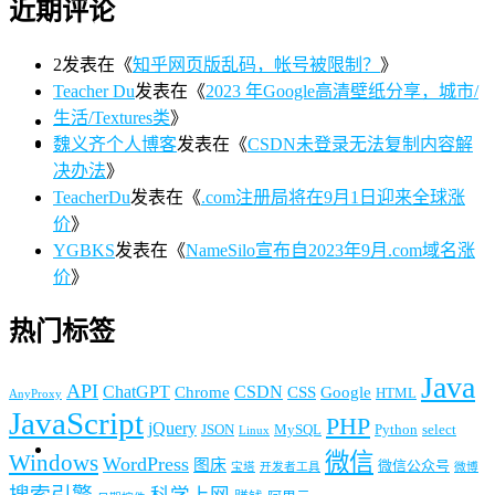
近期评论
2
发表在《
知乎网页版乱码，帐号被限制？
》
Teacher Du
发表在《
2023 年Google高清壁纸分享，城市/
生活/Textures类
》
魏义齐个人博客
发表在《
CSDN未登录无法复制内容解
决办法
》
TeacherDu
发表在《
.com注册局将在9月1日迎来全球涨
价
》
YGBKS
发表在《
NameSilo宣布自2023年9月.com域名涨
价
》
热门标签
Java
API
ChatGPT
CSDN
Chrome
CSS
Google
HTML
AnyProxy
JavaScript
PHP
jQuery
JSON
MySQL
Python
select
Linux
微信
Windows
WordPress
图床
微信公众号
宝塔
开发者工具
微博
搜索引擎