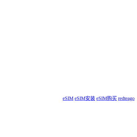
eSIM
eSIM安装
eSIM购买
redteago