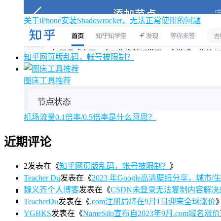
关于iPhone安装Shadowrocket，无法正常使用的问题
知乎网页版乱码，帐号被限制？
图床工具推荐
机场流量0.1倍率/0.5倍率是什么意思？
近期评论
2
发表在《
知乎网页版乱码，帐号被限制？
》
Teacher Du
发表在《
2023 年Google高清壁纸分享，城市/生活/
魏义齐个人博客
发表在《
CSDN未登录无法复制内容解决
TeacherDu
发表在《
.com注册局将在9月1日迎来全球涨价
YGBKS
发表在《
NameSilo宣布自2023年9月.com域名涨价