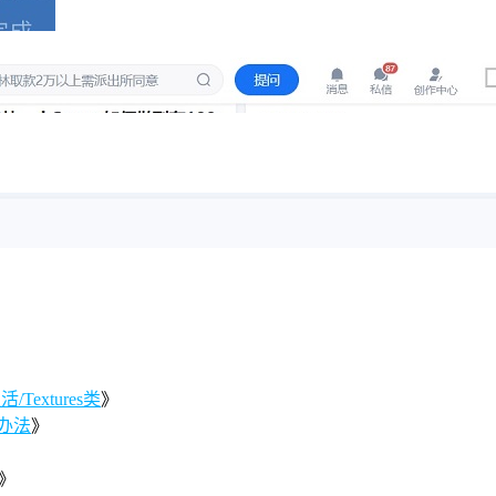
Textures类
》
办法
》
》
》