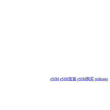
eSIM
eSIM安装
eSIM购买
redteago