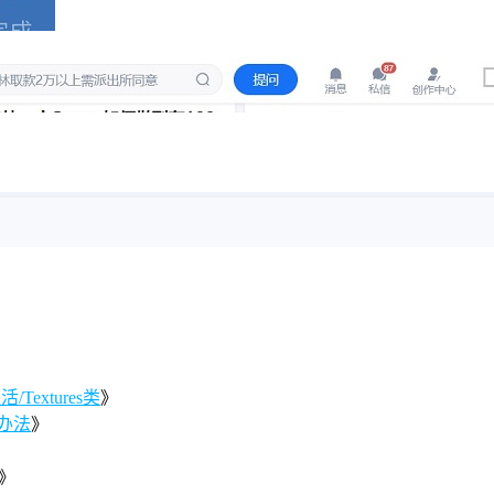
Textures类
》
办法
》
》
》