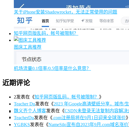
关于iPhone安装Shadowrocket，无法正常使用的问题
知乎网页版乱码，帐号被限制？
图床工具推荐
机场流量0.1倍率/0.5倍率是什么意思？
近期评论
2
发表在《
知乎网页版乱码，帐号被限制？
》
Teacher Du
发表在《
2023 年Google高清壁纸分享，城市/生活/
魏义齐个人博客
发表在《
CSDN未登录无法复制内容解决
TeacherDu
发表在《
.com注册局将在9月1日迎来全球涨价
YGBKS
发表在《
NameSilo宣布自2023年9月.com域名涨价