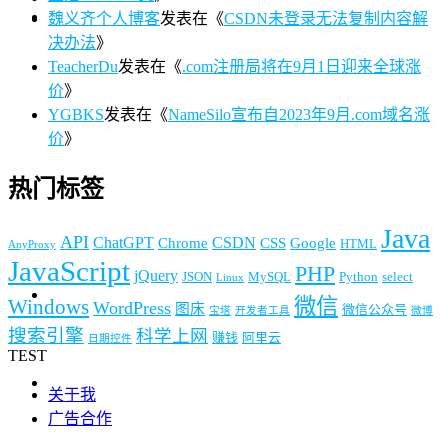
魏义齐个人博客
发表在《
CSDN未登录无法复制内容解
决办法
》
TeacherDu
发表在《
.com注册局将在9月1日迎来全球涨
价
》
YGBKS
发表在《
NameSilo宣布自2023年9月.com域名涨
价
》
热门标签
Java
API
ChatGPT
CSDN
Chrome
CSS
Google
HTML
AnyProxy
JavaScript
PHP
jQuery
JSON
MySQL
Python
select
Linux
微信
Windows
WordPress
图床
微信公众号
宝塔
开发者工具
微博
搜索引擎
科学上网
赚钱
阿里云
日期控件
TEST
关于我
广告合作