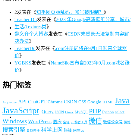
2
发表在《
知乎网页版乱码，帐号被限制？
》
Teacher Du
发表在《
2023 年Google高清壁纸分享，城市/
生活/Textures类
》
魏义齐个人博客
发表在《
CSDN未登录无法复制内容解
决办法
》
TeacherDu
发表在《
.com注册局将在9月1日迎来全球涨
价
》
YGBKS
发表在《
NameSilo宣布自2023年9月.com域名涨
价
》
热门标签
Java
API
ChatGPT
CSDN
Chrome
CSS
Google
HTML
AnyProxy
JavaScript
PHP
jQuery
JSON
MySQL
Python
select
Linux
微信
Windows
WordPress
图床
微信公众号
宝塔
开发者工具
微博
搜索引擎
科学上网
赚钱
阿里云
日期控件