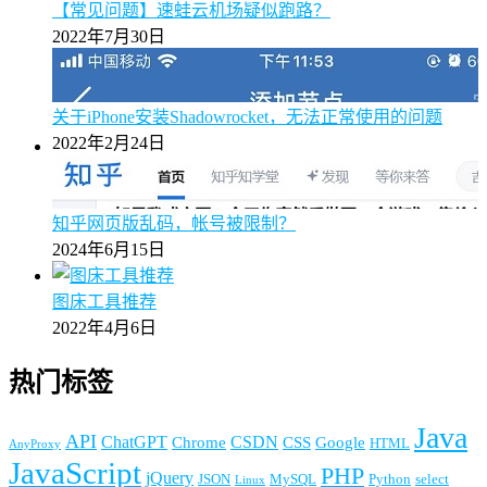
【常见问题】速蛙云机场疑似跑路？
2022年7月30日
关于iPhone安装Shadowrocket，无法正常使用的问题
2022年2月24日
知乎网页版乱码，帐号被限制？
2024年6月15日
图床工具推荐
2022年4月6日
热门标签
Java
API
ChatGPT
CSDN
Chrome
CSS
Google
HTML
AnyProxy
JavaScript
PHP
jQuery
JSON
MySQL
Python
select
Linux