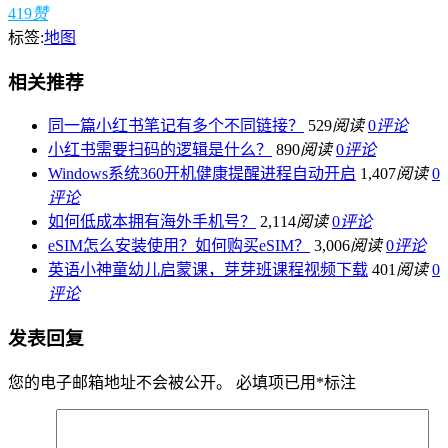
419
赞
标签:
地图
相关推荐
同一篇小红书笔记有多个不同链接？
529
阅读
0
评论
小红书需要扫码的逻辑是什么？
890
阅读
0
评论
Windows系统360开机健康提醒进程自动开启
1,407
阅读
0
评论
如何低成本拥有海外手机号？
2,114
阅读
0
评论
eSIM怎么安装使用？如何购买eSIM？
3,006
阅读
0
评论
英语小神童幼儿启蒙课，芽芽班课程视频下载
401
阅读
0
评论
发表回复
您的电子邮箱地址不会被公开。
必填项已用
*
标注