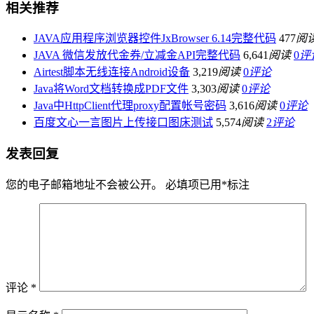
相关推荐
JAVA应用程序浏览器控件JxBrowser 6.14完整代码
477
阅
JAVA 微信发放代金券/立减金API完整代码
6,641
阅读
0
评
Airtest脚本无线连接Android设备
3,219
阅读
0
评论
Java将Word文档转换成PDF文件
3,303
阅读
0
评论
Java中HttpClient代理proxy配置帐号密码
3,616
阅读
0
评论
百度文心一言图片上传接口图床测试
5,574
阅读
2
评论
发表回复
您的电子邮箱地址不会被公开。
必填项已用
*
标注
评论
*