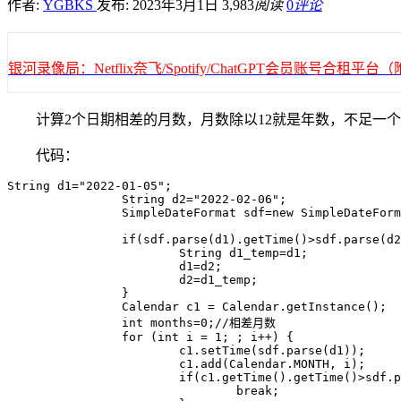
作者:
YGBKS
发布: 2023年3月1日
3,983
阅读
0
评论
银河录像局：Netflix奈飞/Spotify/ChatGPT会员账号合租
计算2个日期相差的月数，月数除以12就是年数，不足一
代码：
String d1="2022-01-05";

		String d2="2022-02-06";

		SimpleDateFormat sdf=new SimpleDateFormat("yyyy-MM-dd");

		if(sdf.parse(d1).getTime()>sdf.parse(d2).getTime()){

			String d1_temp=d1;

			d1=d2;

			d2=d1_temp;

		}

		Calendar c1 = Calendar.getInstance();

		int months=0;//相差月数

		for (int i = 1; ; i++) {

			c1.setTime(sdf.parse(d1));

			c1.add(Calendar.MONTH, i);

			if(c1.getTime().getTime()>sdf.parse(d2).getTime()){

				break;
