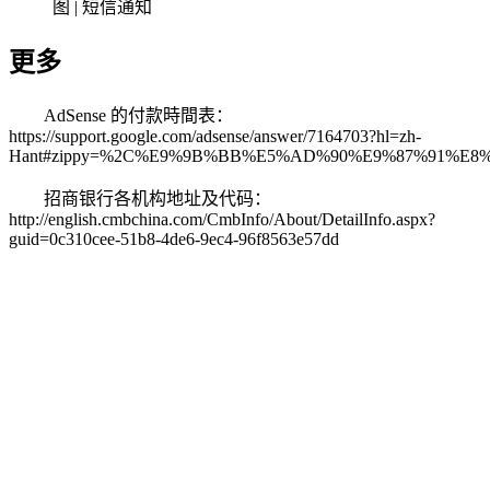
图 | 短信通知
更多
AdSense 的付款時間表：
https://support.google.com/adsense/answer/7164703?hl=zh-
Hant#zippy=%2C%E9%9B%BB%E5%AD%90%E9%87%91%E
招商银行各机构地址及代码：
http://english.cmbchina.com/CmbInfo/About/DetailInfo.aspx?
guid=0c310cee-51b8-4de6-9ec4-96f8563e57dd