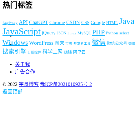
热门标签
Java
API
ChatGPT
CSDN
Chrome
CSS
Google
HTML
AnyProxy
JavaScript
PHP
jQuery
JSON
MySQL
Python
select
Linux
微信
Windows
WordPress
图床
微信公众号
宝塔
开发者工具
微博
搜索引擎
科学上网
赚钱
阿里云
日期控件
关于我
广告合作
© 2022
宇哥博客
豫ICP备2021010925号-2
返回顶部