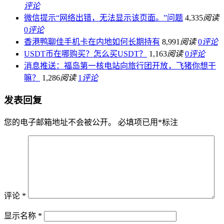
评论
微信提示“网络出错，无法显示该页面。”问题
4,335
阅读
0
评论
香港鸭聊佳手机卡在内地如何长期持有
8,991
阅读
0
评论
USDT币在哪购买？怎么买USDT？
1,163
阅读
0
评论
消息推送：福岛第一核电站向旅行团开放，飞猪你想干
嘛？
1,286
阅读
1
评论
发表回复
您的电子邮箱地址不会被公开。
必填项已用
*
标注
评论
*
显示名称
*