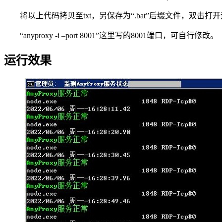
将以上代码拷贝至txt，另保存为“.bat”后缀文件，双击打
“anyproxy -i –port 8001”这里写的8001端口，可自行修改。
运行效果