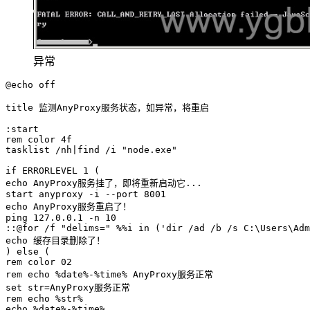
异常
@echo off

title 监测AnyProxy服务状态，如异常，将重启

:start

rem color 4f

tasklist /nh|find /i "node.exe"

if ERRORLEVEL 1 (

echo AnyProxy服务挂了，即将重新启动它...

start anyproxy -i --port 8001

echo AnyProxy服务重启了！

ping 127.0.0.1 -n 10

::@for /f "delims=" %%i in ('dir /ad /b /s C:\Users\Adm
echo 缓存目录删除了！

) else (

rem color 02

rem echo %date%-%time% AnyProxy服务正常

set str=AnyProxy服务正常

rem echo %str%

echo %date%-%time%
