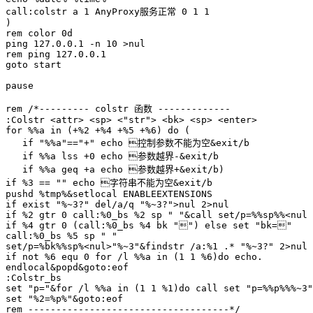
call:colstr a 1 AnyProxy服务正常 0 1 1

)

rem color 0d

ping 127.0.0.1 -n 10 >nul

rem ping 127.0.0.1

goto start

pause

rem /*--------- colstr 函数 -------------

:Colstr <attr> <sp> <"str"> <bk> <sp> <enter>

for %%a in (+%2 +%4 +%5 +%6) do (

   if "%%a"=="+" echo 控制参数不能为空&exit/b

   if %%a lss +0 echo 参数越界-&exit/b

   if %%a geq +a echo 参数越界+&exit/b)

if %3 == "" echo 字符串不能为空&exit/b

pushd %tmp%&setlocal ENABLEEXTENSIONS

if exist "%~3?" del/a/q "%~3?">nul 2>nul

if %2 gtr 0 call:%0_bs %2 sp " "&call set/p=%%sp%%<nul

if %4 gtr 0 (call:%0_bs %4 bk "") else set "bk="

call:%0_bs %5 sp " "

set/p=%bk%%sp%<nul>"%~3"&findstr /a:%1 .* "%~3?" 2>nul

if not %6 equ 0 for /l %%a in (1 1 %6)do echo.

endlocal&popd&goto:eof

:Colstr_bs

set "p="&for /l %%a in (1 1 %1)do call set "p=%%p%%%~3"

set "%2=%p%"&goto:eof

rem ------------------------------------*/