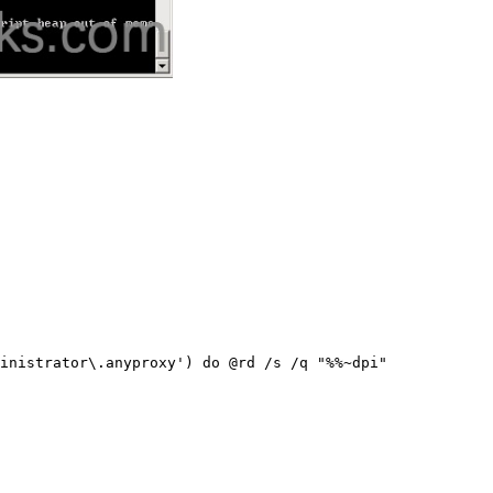
inistrator\.anyproxy') do @rd /s /q "%%~dpi"
