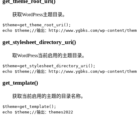
get_theme_root_uri()
获取WordPress主题目录。
$theme=get_theme_root_uri();

echo $theme;//输出：http://www.ygbks.com/wp-content/them
get_stylesheet_directory_uri()
取WordPress当前启用的主题目录。
$theme=get_stylesheet_directory_uri();

echo $theme;//输出：http://www.ygbks.com/wp-content/them
get_template()
获取当前启用的主题的目录名称。
$theme=get_template();

echo $theme;//输出：themes2022