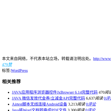
本文来自网络，不代表本站立场，转载请注明出处。
http://www
479
赞
标签:
WordPress
相关推荐
JAVA应用程序浏览器控件JxBrowser 6.14完整代码
470
阅
JAVA 微信发放代金券/立减金API完整代码
6,637
阅读
0
评
Airtest脚本无线连接Android设备
3,213
阅读
0
评论
Java将Word文档转换成PDF文件
3,300
阅读
0
评论