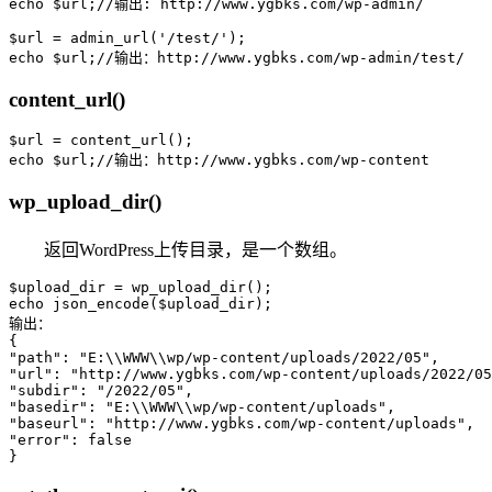
echo $url;//输出: http://www.ygbks.com/wp-admin/

$url = admin_url('/test/');

echo $url;//输出：http://www.ygbks.com/wp-admin/test/
content_url()
$url = content_url();

echo $url;//输出：http://www.ygbks.com/wp-content
wp_upload_dir()
返回WordPress上传目录，是一个数组。
$upload_dir = wp_upload_dir();

echo json_encode($upload_dir);

输出：

{

"path": "E:\\WWW\\wp/wp-content/uploads/2022/05",

"url": "http://www.ygbks.com/wp-content/uploads/2022/05
"subdir": "/2022/05",

"basedir": "E:\\WWW\\wp/wp-content/uploads",

"baseurl": "http://www.ygbks.com/wp-content/uploads",

"error": false
