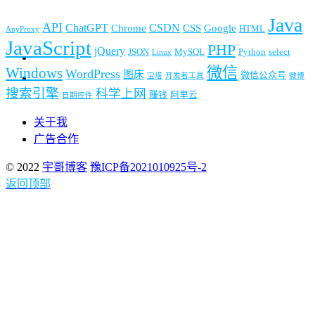
Java
API
ChatGPT
CSDN
Chrome
CSS
Google
HTML
AnyProxy
JavaScript
PHP
jQuery
JSON
MySQL
Python
select
Linux
微信
Windows
WordPress
图床
微信公众号
宝塔
开发者工具
微博
搜索引擎
科学上网
赚钱
阿里云
日期控件
关于我
广告合作
© 2022
宇哥博客
豫ICP备2021010925号-2
返回顶部