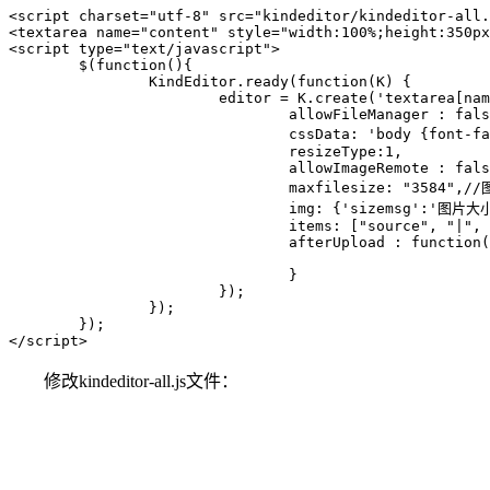
<script charset="utf-8" src="kindeditor/kindeditor-all.
<textarea name="content" style="width:100%;height:350px
<script type="text/javascript">

	$(function(){

		KindEditor.ready(function(K) {

			editor = K.create('textarea[name="content"]', {

				allowFileManager : false,

				cssData: 'body {font-family:"微软雅黑";font-size:16px}',

				resizeType:1,

				allowImageRemote : false,

				maxfilesize: "3584",//图片大小限制

				img: {'sizemsg':'图片大小过大', 'typemsg':'文件类型有误' ,'type':['jpg','png','bmp','jpeg','gif'] },

				items: ["source", "|", "undo", "redo", "|", "fontname","fontsize","forecolor","hilitecolor","bold","italic","underline","lineheight","|","link","table","image"],

				afterUpload : function(url, data, name) {

				}

			});

		});

	});

</script>
修改kindeditor-all.js文件：