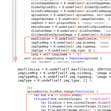
	maxfilesize = K.undef(self.maxfilesize, 2097152),

	imgSizeMsg = K.undef(self.img.sizemsg, 'image size error' ),

	imgTypeMsg = K.undef(self.img.typemsg, 'image type error' ),

	imgType = K.undef(self.img.type, [] ),