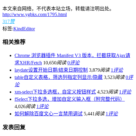
本文来自网络，不代表本站立场，转载请注明出处。
http://www.ygbks.com/1795.html
317
赞
标签:
KindEditor
相关推荐
Chrome 浏览器插件 Manifest V3 版本，拦截获取Ajax请
求XHR/Fetch
10,650
阅读
0
评论
laydate设置开始日期/结束日期控制
3,879
阅读
1
评论
table自定义表格，筛选列指定列显示/隐藏
3,523
阅读
0
评
论
xm-select下拉多选框，自定义按钮样式
4,523
阅读
1
评论
fSelect下拉多选，增加自定义输入框（附完整代码）
4,026
阅读
1
评论
如何解除百度文心一言禁用调试
5,441
阅读
1
评论
发表回复