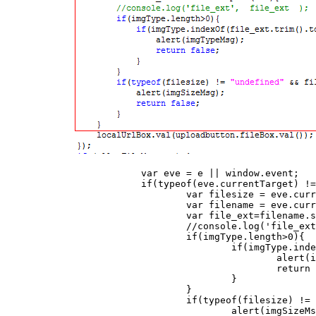
			var eve = e || window.event;

			if(typeof(eve.currentTarget) != "undefined"){

				var filesize = eve.currentTarget.files[0].size;

				var filename = eve.currentTarget.files[0].name;

				var file_ext=filename.split('.')[filename.split('.').length-1];

				//console.log('file_ext',  file_ext  );

				if(imgType.length>0){

					if(imgType.indexOf(file_ext.trim().toLowerCase())<0){

						alert(imgTypeMsg);

						return false;

					}

				}

				if(typeof(filesize) != "undefined" && filesize > maxfilesize){

					alert(imgSizeMsg);
