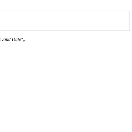
nvalid Date
”。