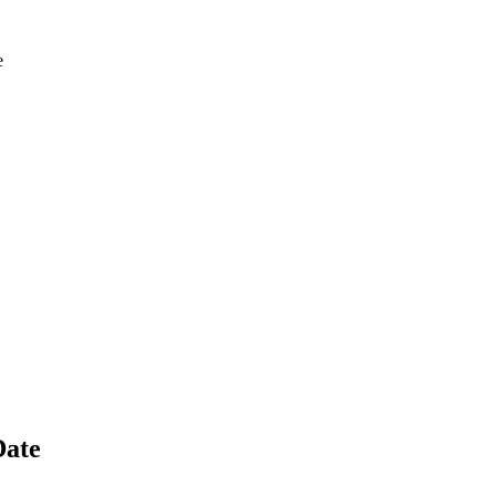
e
ate