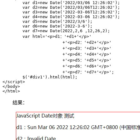
	var d1=new Date('2022/03/06 12:26:02');

	var d2=new Date('2022/03/06T12:26:02');

	var d3=new Date('2022-03-06T12:26:02');

	var d4=new Date('2022-03-06 12:26:02');

	var d5=new Date('2022/3/6');

	var d6=new Date('2022-3-6');

	var d7=new Date(2022,2,6 ,12,26,2);

	var html='<p>d1：'+d1+'</p>'

			+'<p>d2：'+d2+'</p>'

			+'<p>d3：'+d3+'</p>'

			+'<p>d4：'+d4+'</p>'

			+'<p>d5：'+d5+'</p>'

			+'<p>d6：'+d6+'</p>'

			+'<p>d7：'+d7+'</p>';

	$('#div1').html(html);

</script>

</body>

</html>
结果：