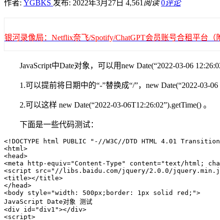
作者:
YGBKS
发布: 2022年3月27日
4,561
阅读
0
评论
银河录像局：Netflix奈飞/Spotify/ChatGPT会员账号合租
JavaScript中Date对象，可以用new Date(“2022-03-06
1.可以提前将日期中的“-”替换成“/”，new Date(“2022-03-06 12:26:02
2.可以这样 new Date(“2022-03-06T12:26:02”).getTime() 。
下面是一些代码测试：
<!DOCTYPE html PUBLIC "-//W3C//DTD HTML 4.01 Transition
<html>

<head>

<meta http-equiv="Content-Type" content="text/html; cha
<script src="//libs.baidu.com/jquery/2.0.0/jquery.min.j
<title></title>

</head>

<body style="width: 500px;border: 1px solid red;">

JavaScript Date对象 测试

<div id="div1"></div>

<script>
