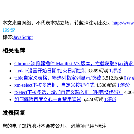
本文来自网络，不代表本站立场，转载请注明出处。
http://www
199
赞
标签:
JavaScript
相关推荐
Chrome 浏览器插件 Manifest V3 版本，拦截获取Ajax请求X
laydate设置开始日期/结束日期控制
3,869
阅读
1
评论
table自定义表格，筛选列指定列显示/隐藏
3,512
阅读
0
评
xm-select下拉多选框，自定义按钮样式
4,508
阅读
1
评论
fSelect下拉多选，增加自定义输入框（附完整代码）
4,00
如何解除百度文心一言禁用调试
5,424
阅读
1
评论
发表回复
您的电子邮箱地址不会被公开。
必填项已用
*
标注