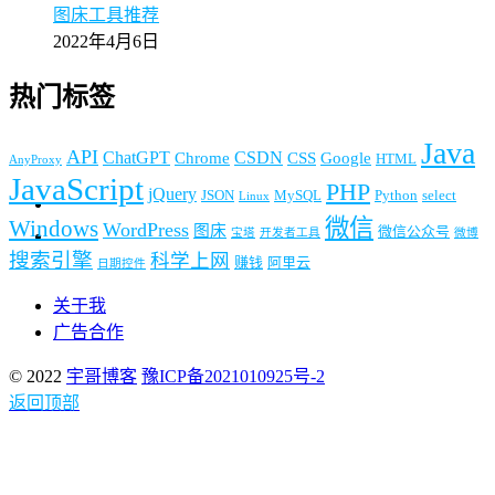
图床工具推荐
2022年4月6日
热门标签
Java
API
ChatGPT
CSDN
Chrome
CSS
Google
HTML
AnyProxy
JavaScript
PHP
jQuery
JSON
MySQL
Python
select
Linux
微信
Windows
WordPress
图床
微信公众号
宝塔
开发者工具
微博
搜索引擎
科学上网
赚钱
阿里云
日期控件
关于我
广告合作
© 2022
宇哥博客
豫ICP备2021010925号-2
返回顶部