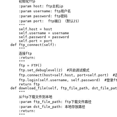
        初始化ftp

        :param host: ftp主机ip

        :param username: ftp用户名

        :param password: ftp密码

        :param port:  ftp端口 （默认21）

        """

        self.host = host

        self.username = username

        self.password = password

        self.port = port

    def ftp_connect(self):

        """

        连接ftp

        :return:

        """

        ftp = FTP()

        ftp.set_debuglevel(2)  #开启调试模式

        ftp.connect(host=self.host, port=self.port)  #
        ftp.login(self.username, self.password)  #登录ft
        return ftp

    def download_file(self, ftp_file_path, dst_file_pat
        """

        从ftp下载文件到本地

        :param ftp_file_path: ftp下载文件路径

        :param dst_file_path: 本地存放路径

        :return:

        """
