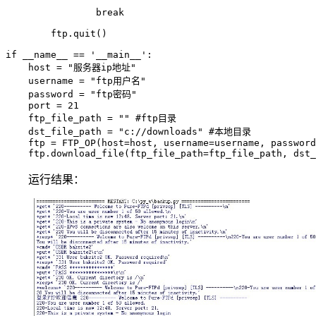
                break

        ftp.quit()

if __name__ == '__main__':

    host = "服务器ip地址"

    username = "ftp用户名"

    password = "ftp密码"

    port = 21

    ftp_file_path = "" #ftp目录

    dst_file_path = "c://downloads" #本地目录

    ftp = FTP_OP(host=host, username=username, password
运行结果：