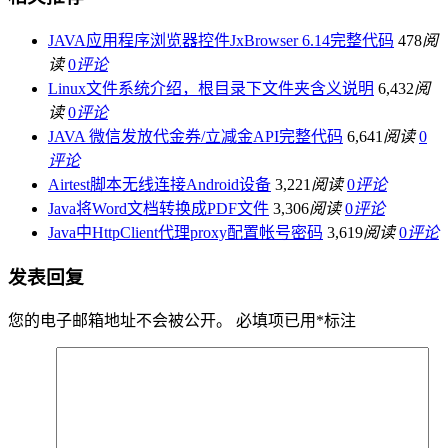
JAVA应用程序浏览器控件JxBrowser 6.14完整代码
478
阅
读
0
评论
Linux文件系统介绍，根目录下文件夹含义说明
6,432
阅
读
0
评论
JAVA 微信发放代金券/立减金API完整代码
6,641
阅读
0
评论
Airtest脚本无线连接Android设备
3,221
阅读
0
评论
Java将Word文档转换成PDF文件
3,306
阅读
0
评论
Java中HttpClient代理proxy配置帐号密码
3,619
阅读
0
评论
发表回复
您的电子邮箱地址不会被公开。
必填项已用
*
标注