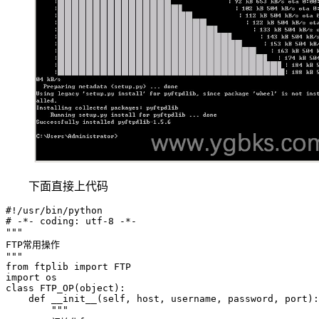
下面直接上代码
#!/usr/bin/python

# -*- coding: utf-8 -*-

"""

FTP常用操作

"""

from ftplib import FTP

import os

class FTP_OP(object):

    def __init__(self, host, username, password, port):

        """
