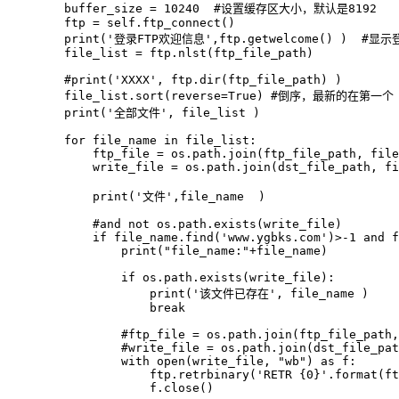
        buffer_size = 10240  #设置缓存区大小，默认是8192

        ftp = self.ftp_connect()

        print('登录FTP欢迎信息',ftp.getwelcome() )  #显示
        file_list = ftp.nlst(ftp_file_path)

        #print('XXXX', ftp.dir(ftp_file_path) )

        file_list.sort(reverse=True) #倒序，最新的在第一个

        print('全部文件', file_list )

        for file_name in file_list:

            ftp_file = os.path.join(ftp_file_path, file
            write_file = os.path.join(dst_file_path, fi
            print('文件',file_name  )

            #and not os.path.exists(write_file)

            if file_name.find('www.ygbks.com')>-1 and f
                print("file_name:"+file_name)

                if os.path.exists(write_file):

                    print('该文件已存在', file_name )

                    break

                #ftp_file = os.path.join(ftp_file_path,
                #write_file = os.path.join(dst_file_pat
                with open(write_file, "wb") as f:

                    ftp.retrbinary('RETR {0}'.format(ft
                    f.close()
