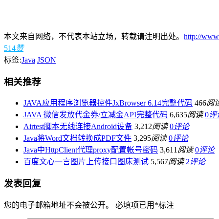
本文来自网络，不代表本站立场，转载请注明出处。
http://www
514
赞
标签:
Java
JSON
相关推荐
JAVA应用程序浏览器控件JxBrowser 6.14完整代码
466
阅
JAVA 微信发放代金券/立减金API完整代码
6,635
阅读
0
评
Airtest脚本无线连接Android设备
3,212
阅读
0
评论
Java将Word文档转换成PDF文件
3,295
阅读
0
评论
Java中HttpClient代理proxy配置帐号密码
3,611
阅读
0
评论
百度文心一言图片上传接口图床测试
5,567
阅读
2
评论
发表回复
您的电子邮箱地址不会被公开。
必填项已用
*
标注