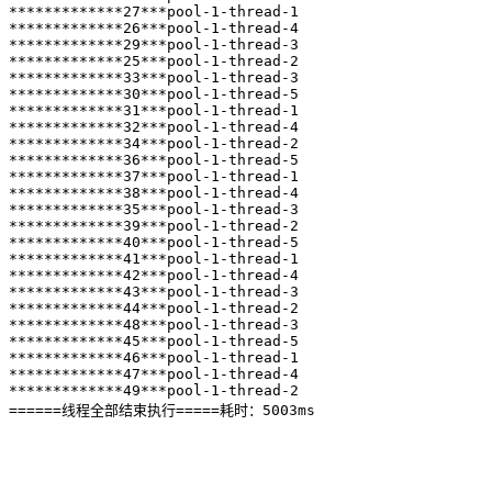
*************27***pool-1-thread-1

*************26***pool-1-thread-4

*************29***pool-1-thread-3

*************25***pool-1-thread-2

*************33***pool-1-thread-3

*************30***pool-1-thread-5

*************31***pool-1-thread-1

*************32***pool-1-thread-4

*************34***pool-1-thread-2

*************36***pool-1-thread-5

*************37***pool-1-thread-1

*************38***pool-1-thread-4

*************35***pool-1-thread-3

*************39***pool-1-thread-2

*************40***pool-1-thread-5

*************41***pool-1-thread-1

*************42***pool-1-thread-4

*************43***pool-1-thread-3

*************44***pool-1-thread-2

*************48***pool-1-thread-3

*************45***pool-1-thread-5

*************46***pool-1-thread-1

*************47***pool-1-thread-4

*************49***pool-1-thread-2

======线程全部结束执行=====耗时：5003ms