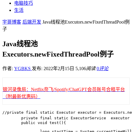
电脑技巧
生活
宇哥博客
后端开发
Java线程池Executors.newFixedThreadPool例
子
Java线程池
Executors.newFixedThreadPool例子
作者:
YGBKS
发布: 2022年2月15日
5,106
阅读
0
评论
银河录像局：Netflix奈飞/Spotify/ChatGPT会员账号合租平台
（附最新优惠码）
//private final static Executor executor = Executors.
	private final static ExecutorService  executor = Executors.newFixedThreadPool(5);//创建5个线程

	public void test(){

		long startTime = System.currentTimeMillis();
