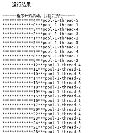
运行结果：
======程序开始启动，我就会执行=====

*************4***pool-1-thread-5

*************0***pool-1-thread-1

*************3***pool-1-thread-4

*************2***pool-1-thread-3

*************1***pool-1-thread-2

*************5***pool-1-thread-5

*************6***pool-1-thread-1

*************7***pool-1-thread-4

*************8***pool-1-thread-3

*************9***pool-1-thread-2

*************12***pool-1-thread-4

*************11***pool-1-thread-1

*************10***pool-1-thread-5

*************14***pool-1-thread-2

*************13***pool-1-thread-3

*************18***pool-1-thread-2

*************19***pool-1-thread-3

*************15***pool-1-thread-4

*************16***pool-1-thread-1

*************17***pool-1-thread-5

*************20***pool-1-thread-2

*************22***pool-1-thread-4

*************23***pool-1-thread-1

*************24***pool-1-thread-5

*************21***pool-1-thread-3

*************28***pool-1-thread-5
