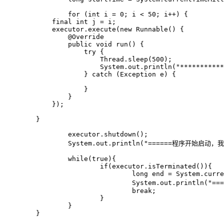
		for (int i = 0; i < 50; i++) {

            final int j = i;

            executor.execute(new Runnable() {

                @Override

                public void run() {

                    try {

                    	Thread.sleep(500);

                        System.out.println("***********
                    } catch (Exception e) {

                    }

                }

            });

        }

		executor.shutdown();

		System.out.println("======程序开始启动，我就会执行=====");

		while(true){

			if(executor.isTerminated()){

				long end = System.currentTimeMillis();

				System.out.println("======线程全部结束执行=====耗时：" + (end - startTime) + "ms" );

				break;

			}

		}

	}