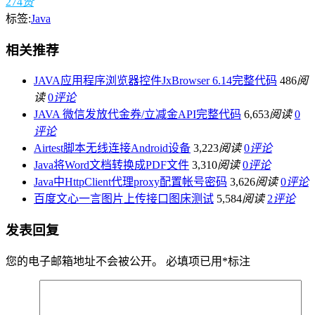
274
赞
标签:
Java
相关推荐
JAVA应用程序浏览器控件JxBrowser 6.14完整代码
486
阅
读
0
评论
JAVA 微信发放代金券/立减金API完整代码
6,653
阅读
0
评论
Airtest脚本无线连接Android设备
3,223
阅读
0
评论
Java将Word文档转换成PDF文件
3,310
阅读
0
评论
Java中HttpClient代理proxy配置帐号密码
3,626
阅读
0
评论
百度文心一言图片上传接口图床测试
5,584
阅读
2
评论
发表回复
您的电子邮箱地址不会被公开。
必填项已用
*
标注