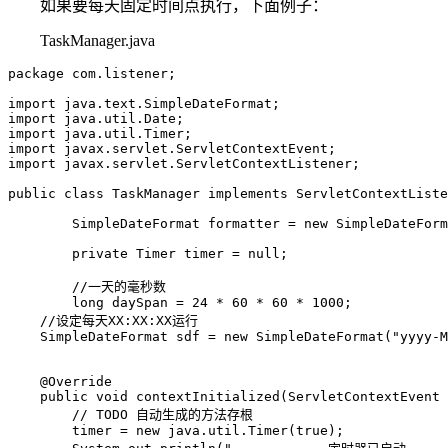
如果要每天固定时间点执行，下面例子：
TaskManager.java
package com.listener;

import java.text.SimpleDateFormat;

import java.util.Date;

import java.util.Timer;

import javax.servlet.ServletContextEvent;

import javax.servlet.ServletContextListener;

public class TaskManager implements ServletContextListe
	SimpleDateFormat formatter = new SimpleDateFormat("yyyy-MM-dd HH:mm:ss");

	private Timer timer = null;

	//一天的毫秒数

	long daySpan = 24 * 60 * 60 * 1000;

    //设定每天XX:XX:XX运行

    SimpleDateFormat sdf = new SimpleDateFormat("yyyy-M
    @Override

    public void contextInitialized(ServletContextEvent 
        // TODO 自动生成的方法存根

        timer = new java.util.Timer(true);
