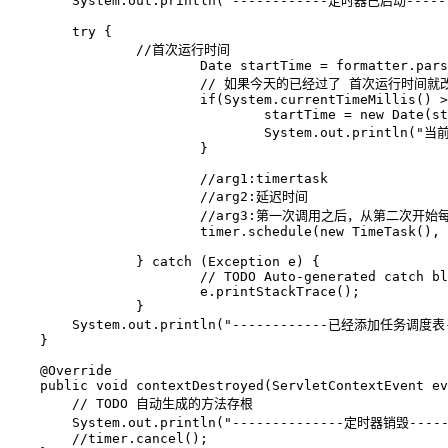
        System.out.println("------------定时器已启动------
        try {

        	//首次运行时间

			Date startTime = formatter.parse(sdf.format(new Date()));

			// 如果今天的已经过了 首次运行时间就改为明天

			if(System.currentTimeMillis() > startTime.getTime()){

				startTime = new Date(startTime.getTime() + daySpan);

				System.out.println("当前已过设定时间，明天再执行...延时时间：" + startTime);

			}

			//arg1:timertask

			//arg2:延迟时间

			//arg3:第一次调用之后，从第二次开始每隔多长的时间调用一次

			timer.schedule(new TimeTask(), startTime,  daySpan );

		} catch (Exception e) {

			// TODO Auto-generated catch block

			e.printStackTrace();

		}

        System.out.println("------------已经添加任务调度表--
    }

    @Override

    public void contextDestroyed(ServletContextEvent ev
        // TODO 自动生成的方法存根

        System.out.println("--------------定时器销毁------
        //timer.cancel();
