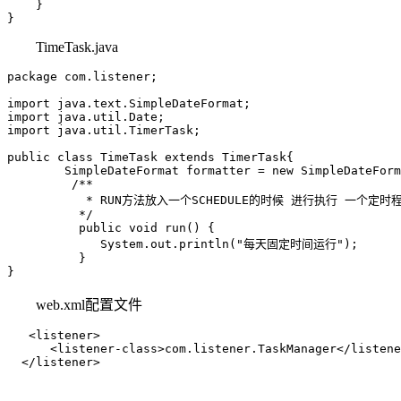
    }

}
TimeTask.java
package com.listener;

import java.text.SimpleDateFormat;

import java.util.Date;

import java.util.TimerTask;

public class TimeTask extends TimerTask{

	SimpleDateFormat formatter = new SimpleDateFormat("yyyy-MM-dd HH:mm:ss");

	 /**

	   * RUN方法放入一个SCHEDULE的时候 进行执行 一个定时程序执行的进口

	  */

	  public void run() {

	     System.out.println("每天固定时间运行");

	  }

}
web.xml配置文件
   <listener>

      <listener-class>com.listener.TaskManager</listene
  </listener>