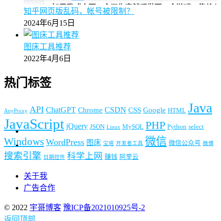
知乎网页版乱码，帐号被限制？
2024年6月15日
图床工具推荐
2022年4月6日
热门标签
Java
API
ChatGPT
CSDN
Chrome
CSS
Google
HTML
AnyProxy
JavaScript
PHP
jQuery
JSON
MySQL
Python
select
Linux
微信
Windows
WordPress
图床
微信公众号
宝塔
开发者工具
微博
搜索引擎
科学上网
赚钱
阿里云
日期控件
关于我
广告合作
© 2022
宇哥博客
豫ICP备2021010925号-2
返回顶部