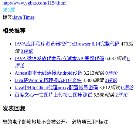
http://www.ygbks.com/1154.html
383
赞
标签:
Java
Timer
相关推荐
JAVA应用程序浏览器控件JxBrowser 6.14完整代码
470
阅
读
0
评论
JAVA 微信发放代金券/立减金API完整代码
6,637
阅读
0
评论
Airtest脚本无线连接Android设备
3,213
阅读
0
评论
Java将Word文档转换成PDF文件
3,300
阅读
0
评论
Java中HttpClient代理proxy配置帐号密码
3,612
阅读
0
评论
百度文心一言图片上传接口图床测试
5,568
阅读
2
评论
发表回复
您的电子邮箱地址不会被公开。
必填项已用
*
标注