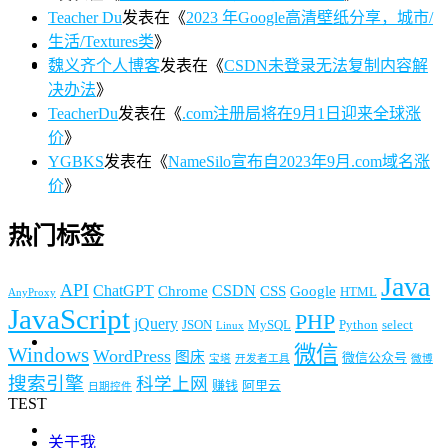
Teacher Du
发表在《
2023 年Google高清壁纸分享，城市/
生活/Textures类
》
魏义齐个人博客
发表在《
CSDN未登录无法复制内容解
决办法
》
TeacherDu
发表在《
.com注册局将在9月1日迎来全球涨
价
》
YGBKS
发表在《
NameSilo宣布自2023年9月.com域名涨
价
》
热门标签
Java
API
ChatGPT
CSDN
Chrome
CSS
Google
HTML
AnyProxy
JavaScript
PHP
jQuery
JSON
MySQL
Python
select
Linux
微信
Windows
WordPress
图床
微信公众号
宝塔
开发者工具
微博
搜索引擎
科学上网
赚钱
阿里云
日期控件
TEST
关于我