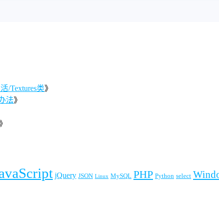
Textures类
》
办法
》
》
》
avaScript
PHP
Wind
jQuery
JSON
MySQL
Python
select
Linux