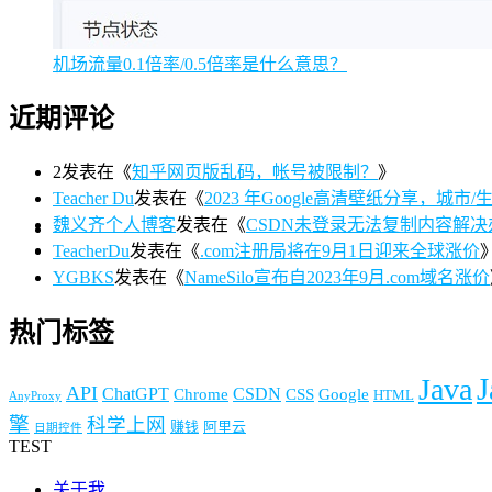
机场流量0.1倍率/0.5倍率是什么意思？
近期评论
2
发表在《
知乎网页版乱码，帐号被限制？
》
Teacher Du
发表在《
2023 年Google高清壁纸分享，城市/生活/
魏义齐个人博客
发表在《
CSDN未登录无法复制内容解决
TeacherDu
发表在《
.com注册局将在9月1日迎来全球涨价
YGBKS
发表在《
NameSilo宣布自2023年9月.com域名涨价
热门标签
J
Java
API
ChatGPT
CSDN
Chrome
CSS
Google
HTML
AnyProxy
擎
科学上网
赚钱
阿里云
日期控件
TEST
关于我