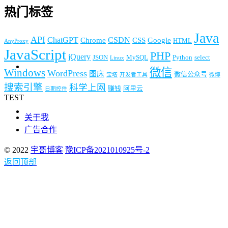
热门标签
Java
API
ChatGPT
CSDN
Chrome
CSS
Google
HTML
AnyProxy
JavaScript
PHP
jQuery
JSON
MySQL
Python
select
Linux
微信
Windows
WordPress
图床
微信公众号
宝塔
开发者工具
微博
搜索引擎
科学上网
赚钱
阿里云
日期控件
TEST
关于我
广告合作
© 2022
宇哥博客
豫ICP备2021010925号-2
返回顶部