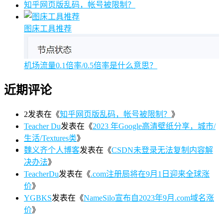
知乎网页版乱码，帐号被限制？
图床工具推荐
机场流量0.1倍率/0.5倍率是什么意思？
近期评论
2
发表在《
知乎网页版乱码，帐号被限制？
》
Teacher Du
发表在《
2023 年Google高清壁纸分享，城市/
生活/Textures类
》
魏义齐个人博客
发表在《
CSDN未登录无法复制内容解
决办法
》
TeacherDu
发表在《
.com注册局将在9月1日迎来全球涨
价
》
YGBKS
发表在《
NameSilo宣布自2023年9月.com域名涨
价
》