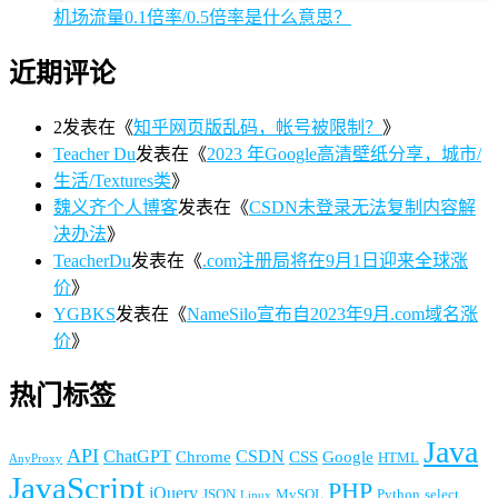
机场流量0.1倍率/0.5倍率是什么意思？
近期评论
2
发表在《
知乎网页版乱码，帐号被限制？
》
Teacher Du
发表在《
2023 年Google高清壁纸分享，城市/
生活/Textures类
》
魏义齐个人博客
发表在《
CSDN未登录无法复制内容解
决办法
》
TeacherDu
发表在《
.com注册局将在9月1日迎来全球涨
价
》
YGBKS
发表在《
NameSilo宣布自2023年9月.com域名涨
价
》
热门标签
Java
API
ChatGPT
CSDN
Chrome
CSS
Google
HTML
AnyProxy
JavaScript
PHP
jQuery
JSON
MySQL
Python
select
Linux