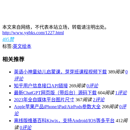
本文来自网络，不代表本站立场，转载请注明出处。
http://www.ygbks.com/1227.html
495
赞
标签:
英文绘本
相关推荐
英语小神童幼儿启蒙课，芽芽班课程视频下载
389
阅读
0
评论
知乎用户信息接口API链接
269
阅读
0
评论
最新ChatGPT网页版（带后台）源码下载
604
阅读
1
评论
2023年全自媒体平台图片尺寸
367
阅读
2
评论
Apple苹果产品iPhone/iPad/AirPods参数大全
208
阅读
0
评
论
离线版维基百科Kiwix，支持Android/IOS等多平台
412
阅
读
0
评论