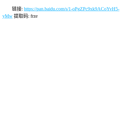
链接:
https://pan.baidu.com/s/1-oPgZPc9xk9ACoYvH5-
yMw
提取码: frze