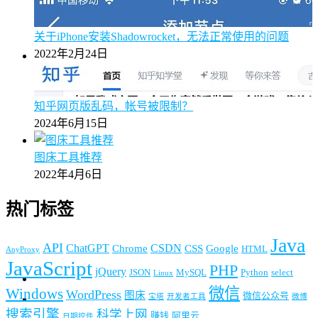
关于iPhone安装Shadowrocket，无法正常使用的问题
2022年2月24日
知乎网页版乱码，帐号被限制？
2024年6月15日
图床工具推荐
2022年4月6日
热门标签
Java
API
ChatGPT
CSDN
Chrome
CSS
Google
HTML
AnyProxy
JavaScript
PHP
jQuery
JSON
MySQL
Python
select
Linux
微信
Windows
WordPress
图床
微信公众号
宝塔
开发者工具
微博
搜索引擎
科学上网
赚钱
阿里云
日期控件