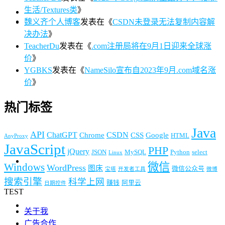
生活/Textures类
》
魏义齐个人博客
发表在《
CSDN未登录无法复制内容解
决办法
》
TeacherDu
发表在《
.com注册局将在9月1日迎来全球涨
价
》
YGBKS
发表在《
NameSilo宣布自2023年9月.com域名涨
价
》
热门标签
Java
API
ChatGPT
CSDN
Chrome
CSS
Google
HTML
AnyProxy
JavaScript
PHP
jQuery
JSON
MySQL
Python
select
Linux
微信
Windows
WordPress
图床
微信公众号
宝塔
开发者工具
微博
搜索引擎
科学上网
赚钱
阿里云
日期控件
TEST
关于我
广告合作