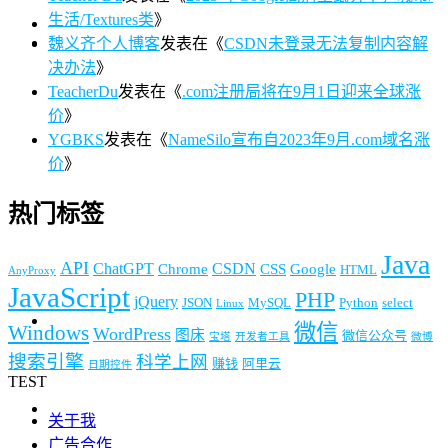
生活/Textures类
》
魏义齐个人博客
发表在《
CSDN未登录无法复制内容解
决办法
》
TeacherDu
发表在《
.com注册局将在9月1日迎来全球涨
价
》
YGBKS
发表在《
NameSilo宣布自2023年9月.com域名涨
价
》
热门标签
Java
API
ChatGPT
CSDN
Chrome
CSS
Google
HTML
AnyProxy
JavaScript
PHP
jQuery
JSON
MySQL
Python
select
Linux
微信
Windows
WordPress
图床
微信公众号
宝塔
开发者工具
微博
搜索引擎
科学上网
赚钱
阿里云
日期控件
TEST
关于我
广告合作