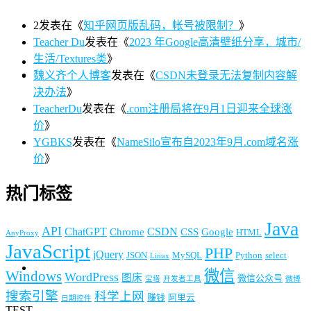
2
发表在《
知乎网页版乱码，帐号被限制？
》
Teacher Du
发表在《
2023 年Google高清壁纸分享，城市/
生活/Textures类
》
魏义齐个人博客
发表在《
CSDN未登录无法复制内容解
决办法
》
TeacherDu
发表在《
.com注册局将在9月1日迎来全球涨
价
》
YGBKS
发表在《
NameSilo宣布自2023年9月.com域名涨
价
》
热门标签
Java
API
ChatGPT
CSDN
Chrome
CSS
Google
HTML
AnyProxy
JavaScript
PHP
jQuery
JSON
MySQL
Python
select
Linux
微信
Windows
WordPress
图床
微信公众号
宝塔
开发者工具
微博
搜索引擎
科学上网
赚钱
阿里云
日期控件
TEST