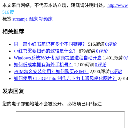
本文来自网络，不代表本站立场，转载请注明出处。
http://www
516
赞
标签:
streamja
图床
视频床
相关推荐
同一篇小红书笔记有多个不同链接？
516
阅读
0
评论
小红书需要扫码的逻辑是什么？
879
阅读
0
评论
Windows系统360开机健康提醒进程自动开启
1,401
阅读
0
如何低成本拥有海外手机号？
2,100
阅读
0
评论
eSIM怎么安装使用？如何购买eSIM？
2,990
阅读
0
评论
如何使用 ChatGPT 4o 制作吉卜力卡通风格化图片？
2,01
发表回复
您的电子邮箱地址不会被公开。
必填项已用
*
标注