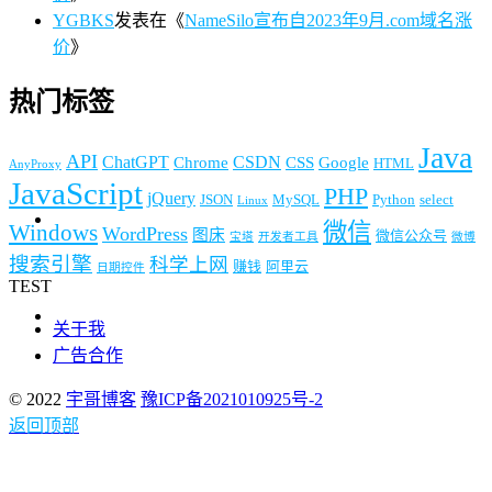
YGBKS
发表在《
NameSilo宣布自2023年9月.com域名涨
价
》
热门标签
Java
API
ChatGPT
CSDN
Chrome
CSS
Google
HTML
AnyProxy
JavaScript
PHP
jQuery
JSON
MySQL
Python
select
Linux
微信
Windows
WordPress
图床
微信公众号
宝塔
开发者工具
微博
搜索引擎
科学上网
赚钱
阿里云
日期控件
TEST
关于我
广告合作
© 2022
宇哥博客
豫ICP备2021010925号-2
返回顶部