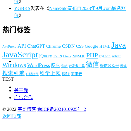
价
》
YGBKS
发表在《
NameSilo宣布自2023年9月.com域名涨
价
》
热门标签
Java
API
ChatGPT
CSDN
Chrome
CSS
Google
HTML
AnyProxy
JavaScript
PHP
jQuery
JSON
MySQL
Python
select
Linux
微信
Windows
WordPress
图床
微信公众号
宝塔
开发者工具
微博
搜索引擎
科学上网
赚钱
阿里云
日期控件
TEST
关于我
广告合作
© 2022
宇哥博客
豫ICP备2021010925号-2
返回顶部