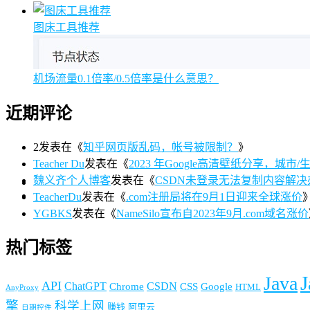
图床工具推荐
机场流量0.1倍率/0.5倍率是什么意思？
近期评论
2
发表在《
知乎网页版乱码，帐号被限制？
》
Teacher Du
发表在《
2023 年Google高清壁纸分享，城市/生活/
魏义齐个人博客
发表在《
CSDN未登录无法复制内容解决
TeacherDu
发表在《
.com注册局将在9月1日迎来全球涨价
YGBKS
发表在《
NameSilo宣布自2023年9月.com域名涨价
热门标签
J
Java
API
ChatGPT
CSDN
Chrome
CSS
Google
HTML
AnyProxy
擎
科学上网
赚钱
阿里云
日期控件