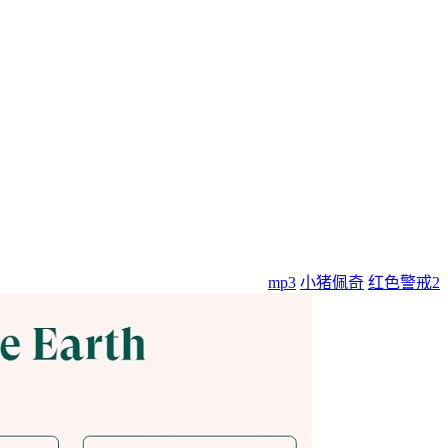
mp3
小猪佩奇
红色警戒2