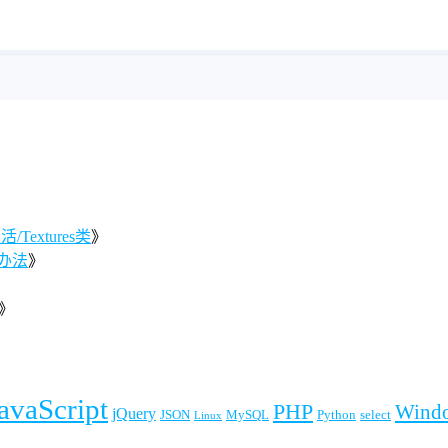
Textures类
》
办法
》
》
》
avaScript
PHP
Wind
jQuery
JSON
MySQL
Python
select
Linux