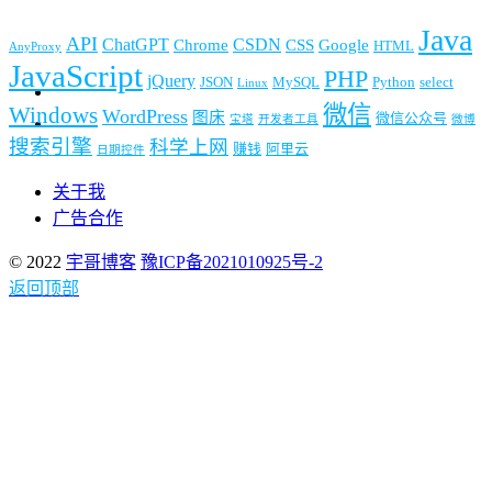
Java
API
ChatGPT
CSDN
Chrome
CSS
Google
HTML
AnyProxy
JavaScript
PHP
jQuery
JSON
MySQL
Python
select
Linux
微信
Windows
WordPress
图床
微信公众号
宝塔
开发者工具
微博
搜索引擎
科学上网
赚钱
阿里云
日期控件
关于我
广告合作
© 2022
宇哥博客
豫ICP备2021010925号-2
返回顶部