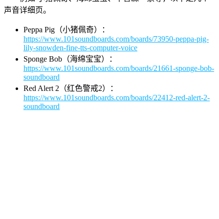
声音详细页。
Peppa Pig（小猪佩奇）：
https://www.101soundboards.com/boards/73950-peppa-pig-
lily-snowden-fine-tts-computer-voice
Sponge Bob（海绵宝宝）：
https://www.101soundboards.com/boards/21661-sponge-bob-
soundboard
Red Alert 2（红色警戒2）：
https://www.101soundboards.com/boards/22412-red-alert-2-
soundboard