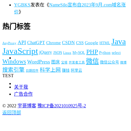
YGBKS
发表在《
NameSilo宣布自2023年9月.com域名涨
价
》
热门标签
Java
API
ChatGPT
CSDN
Chrome
CSS
Google
HTML
AnyProxy
JavaScript
PHP
jQuery
JSON
MySQL
Python
select
Linux
微信
Windows
WordPress
图床
微信公众号
宝塔
开发者工具
微博
搜索引擎
科学上网
赚钱
阿里云
日期控件
TEST
关于我
广告合作
© 2022
宇哥博客
豫ICP备2021010925号-2
返回顶部