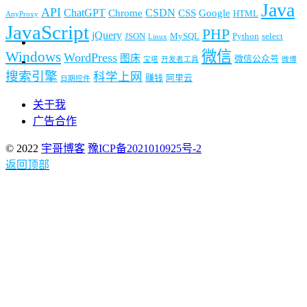
Java
API
ChatGPT
CSDN
Chrome
CSS
Google
HTML
AnyProxy
JavaScript
PHP
jQuery
JSON
MySQL
Python
select
Linux
微信
Windows
WordPress
图床
微信公众号
宝塔
开发者工具
微博
搜索引擎
科学上网
赚钱
阿里云
日期控件
关于我
广告合作
© 2022
宇哥博客
豫ICP备2021010925号-2
返回顶部