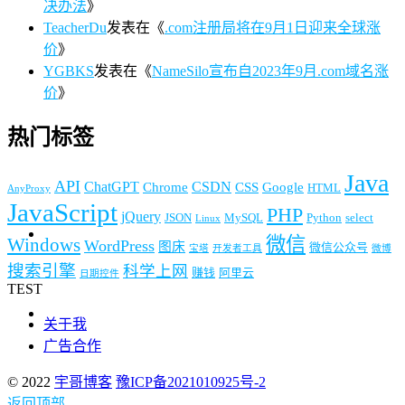
决办法
》
TeacherDu
发表在《
.com注册局将在9月1日迎来全球涨
价
》
YGBKS
发表在《
NameSilo宣布自2023年9月.com域名涨
价
》
热门标签
Java
API
ChatGPT
CSDN
Chrome
CSS
Google
HTML
AnyProxy
JavaScript
PHP
jQuery
JSON
MySQL
Python
select
Linux
微信
Windows
WordPress
图床
微信公众号
宝塔
开发者工具
微博
搜索引擎
科学上网
赚钱
阿里云
日期控件
TEST
关于我
广告合作
© 2022
宇哥博客
豫ICP备2021010925号-2
返回顶部