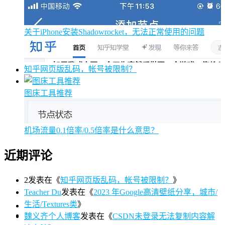
关于iPhone安装Shadowrocket，无法正常使用的问题
知乎网页版乱码，帐号被限制？
图床工具推荐
机场流量0.1倍率/0.5倍率是什么意思？
近期评论
2
发表在《
知乎网页版乱码，帐号被限制？
》
Teacher Du
发表在《
2023 年Google高清壁纸分享，城市/
生活/Textures类
》
魏义齐个人博客
发表在《
CSDN未登录无法复制内容解