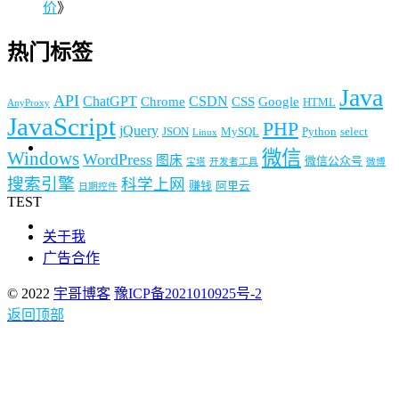
价
》
热门标签
Java
API
ChatGPT
CSDN
Chrome
CSS
Google
HTML
AnyProxy
JavaScript
PHP
jQuery
JSON
MySQL
Python
select
Linux
微信
Windows
WordPress
图床
微信公众号
宝塔
开发者工具
微博
搜索引擎
科学上网
赚钱
阿里云
日期控件
TEST
关于我
广告合作
© 2022
宇哥博客
豫ICP备2021010925号-2
返回顶部