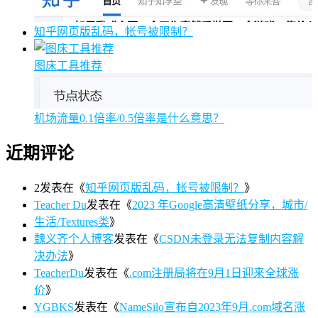
知乎网页版乱码，帐号被限制？
图床工具推荐
机场流量0.1倍率/0.5倍率是什么意思？
近期评论
2
发表在《
知乎网页版乱码，帐号被限制？
》
Teacher Du
发表在《
2023 年Google高清壁纸分享，城市/
生活/Textures类
》
魏义齐个人博客
发表在《
CSDN未登录无法复制内容解
决办法
》
TeacherDu
发表在《
.com注册局将在9月1日迎来全球涨
价
》
YGBKS
发表在《
NameSilo宣布自2023年9月.com域名涨