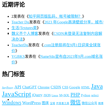
近期评论
2
发表在《
知乎网页版乱码，帐号被限制？
》
Teacher Du
发表在《
2023 年Google高清壁纸分享，城市/
生活/Textures类
》
魏义齐个人博客
发表在《
CSDN未登录无法复制内容解
决办法
》
TeacherDu
发表在《
.com注册局将在9月1日迎来全球涨
价
》
YGBKS
发表在《
NameSilo宣布自2023年9月.com域名涨
价
》
热门标签
Java
API
ChatGPT
CSDN
Chrome
CSS
Google
HTML
AnyProxy
JavaScript
PHP
jQuery
JSON
MySQL
Python
select
Linux
微信
Windows
WordPress
图床
微信公众号
宝塔
开发者工具
微博