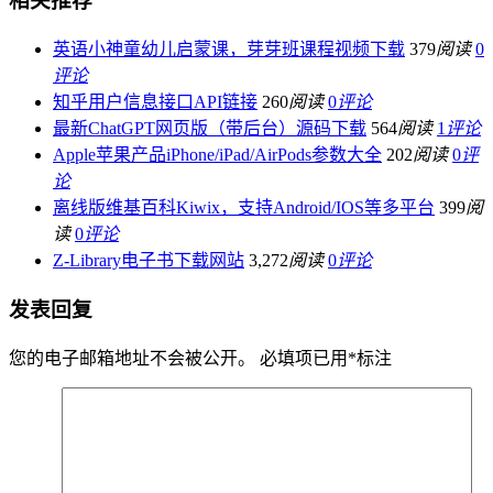
相关推荐
英语小神童幼儿启蒙课，芽芽班课程视频下载
379
阅读
0
评论
知乎用户信息接口API链接
260
阅读
0
评论
最新ChatGPT网页版（带后台）源码下载
564
阅读
1
评论
Apple苹果产品iPhone/iPad/AirPods参数大全
202
阅读
0
评
论
离线版维基百科Kiwix，支持Android/IOS等多平台
399
阅
读
0
评论
Z-Library电子书下载网站
3,272
阅读
0
评论
发表回复
您的电子邮箱地址不会被公开。
必填项已用
*
标注