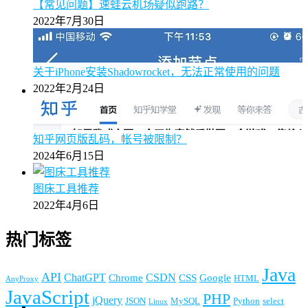
【常见问题】速蛙云机场疑似跑路？
2022年7月30日
关于iPhone安装Shadowrocket，无法正常使用的问题
2022年2月24日
知乎网页版乱码，帐号被限制？
2024年6月15日
图床工具推荐
2022年4月6日
热门标签
Java
API
ChatGPT
CSDN
Chrome
CSS
Google
HTML
AnyProxy
JavaScript
PHP
jQuery
JSON
MySQL
Python
select
Linux