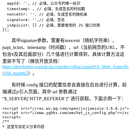
  appId: '', // 必填，公众号的唯一标识

  timestamp: , // 必填，生成签名的时间戳

  nonceStr: '', // 必填，生成签名的随机串

  signature: '',// 必填，签名

  jsApiList: [] // 必填，需要使用的 JS 接口列表

});
其中signature参数，需要有noncestr（随机字符串）、
jsapi_ticket、timestamp（时间戳）、url（当前网页的URL，不
包含#及其后面部分）几个值进行计算得到，具体计算方法这
里就不写了（微信开放文档：
https://developers.weixin.qq.com/doc/offiaccount/OA_Web_Apps/JS
SDK.html#62
）。
有时候 config 接口的配置信息会直接在后台进行计算，前
端通过js引入页面，其中 url 参数通过
“$_SERVER[‘HTTP_REFERER’]” 进行获取。下面示例一下：
<script src="//res.wx.qq.com/open/js/jweixin-1.6.0.js">
<script src="//www.ygbks.com/wechat_js_config.php"></sc
<script>

/**

* 这里写自定义分享内容
