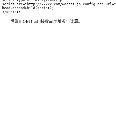
script.type = "text/javascript";

script.src="http://xxxxx.com/wechat_js_config.php?url="
head.appendChild(script);

</script>
后端$_GET[‘url’]接收url地址参与计算。