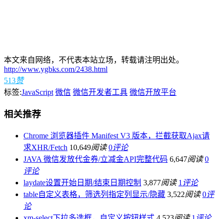
本文来自网络，不代表本站立场，转载请注明出处。
http://www.ygbks.com/2438.html
513
赞
标签:
JavaScript
微信
微信开发者工具
微信开放平台
相关推荐
Chrome 浏览器插件 Manifest V3 版本，拦截获取Ajax请
求XHR/Fetch
10,649
阅读
0
评论
JAVA 微信发放代金券/立减金API完整代码
6,647
阅读
0
评论
laydate设置开始日期/结束日期控制
3,877
阅读
1
评论
table自定义表格，筛选列指定列显示/隐藏
3,522
阅读
0
评
论
xm-select下拉多选框，自定义按钮样式
4,523
阅读
1
评论