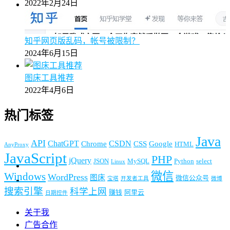
2022年2月24日
知乎网页版乱码，帐号被限制？
2024年6月15日
图床工具推荐
2022年4月6日
热门标签
Java
API
ChatGPT
CSDN
Chrome
CSS
Google
HTML
AnyProxy
JavaScript
PHP
jQuery
JSON
MySQL
Python
select
Linux
微信
Windows
WordPress
图床
微信公众号
宝塔
开发者工具
微博
搜索引擎
科学上网
赚钱
阿里云
日期控件
关于我
广告合作