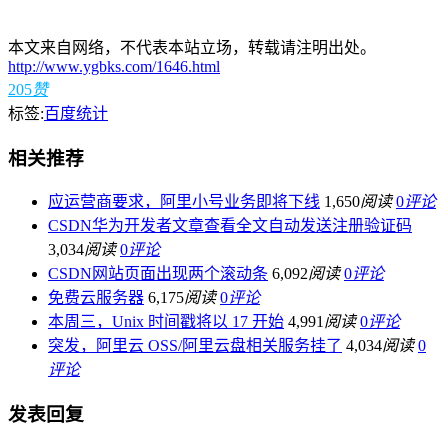
本文来自网络，不代表本站立场，转载请注明出处。
http://www.ygbks.com/1646.html
205
赞
标签:
百度统计
相关推荐
应运营商要求，阿里小号业务即将下线
1,650
阅读
0
评论
CSDN华为开发者文章查看全文自动发送注册验证码
3,034
阅读
0
评论
CSDN网站页面出现两个滚动条
6,092
阅读
0
评论
免费云服务器
6,175
阅读
0
评论
本周三，Unix 时间戳将以 17 开始
4,991
阅读
0
评论
突发，阿里云 OSS/阿里云盘相关服务挂了
4,034
阅读
0
评论
发表回复